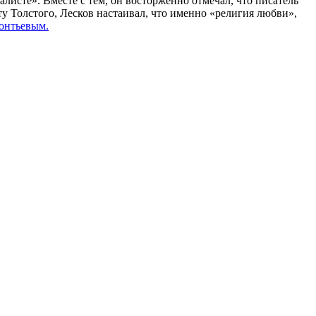
еалисте». Вместе с тем, он восторженно отмечал, что писатель
ту Толстого, Лесков настаивал, что именно «религия любви»,
онтьевым.