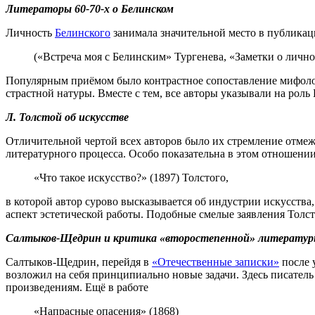
Литераторы 60-70-х о Белинском
Личность
Белинского
занимала значительной место в публика
(«Встреча моя с Белинским» Тургенева, «Заметки о личн
Популярным приёмом было контрастное сопоставление мифолог
страстной натуры. Вместе с тем, все авторы указывали на рол
Л. Толстой об искусстве
Отличительной чертой всех авторов было их стремление отмеж
литературного процесса. Особо показательна в этом отношении
«Что такое искусство?» (1897) Толстого,
в которой автор сурово высказывается об индустрии искусств
аспект эстетической работы. Подобные смелые заявления Толс
Салтыков-Щедрин и критика «второстепенной» литерату
Салтыков-Щедрин, перейдя в
«Отечественные записки»
после 
возложил на себя принципиально новые задачи. Здесь писате
произведениям. Ещё в работе
«Напрасные опасения» (1868)