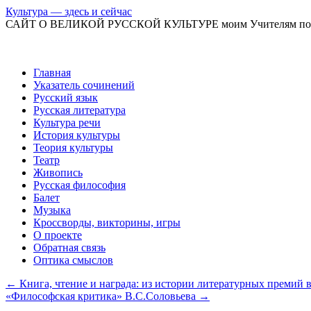
Культура — здесь и сейчас
САЙТ О ВЕЛИКОЙ РУССКОЙ КУЛЬТУРЕ моим Учителям по
Перейти
Главная
к
Указатель сочинений
содержимому
Русский язык
Русская литература
Культура речи
История культуры
Теория культуры
Театр
Живопись
Русская философия
Балет
Музыка
Кроссворды, викторины, игры
О проекте
Обратная связь
Оптика смыслов
←
Книга, чтение и награда: из истории литературных премий 
«Философская критика» В.С.Соловьева
→