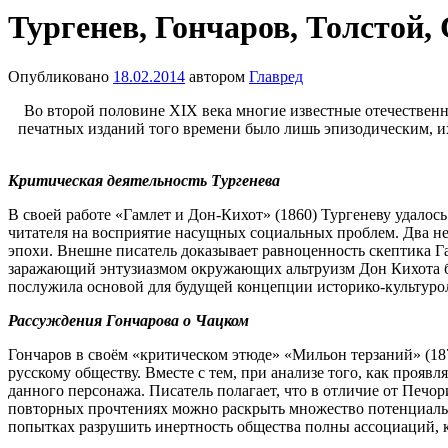
Тургенев, Гончаров, Толстой
Опубликовано
18.02.2014
автором
Главред
Во второй половине XIX века многие известные отечественн
печатных изданий того времени было лишь эпизодическим, и
Критическая деятельность Тургенева
В своей работе «Гамлет и Дон-Кихот» (1860) Тургеневу удалос
читателя на восприятие насущных социальных проблем. Два не
эпохи. Внешне писатель доказывает равноценность скептика Га
заражающий энтузиазмом окружающих альтруизм Дон Кихота бо
послужила основой для будущей концепции историко-культур
Рассуждения Гончарова о Чацком
Гончаров в своём «критическом этюде» «Мильон терзаний» (1
русскому обществу. Вместе с тем, при анализе того, как проя
данного персонажа. Писатель полагает, что в отличие от Печо
повторных прочтениях можно раскрыть множество потенциальны
попытках разрушить инертность общества полны ассоциаций, к