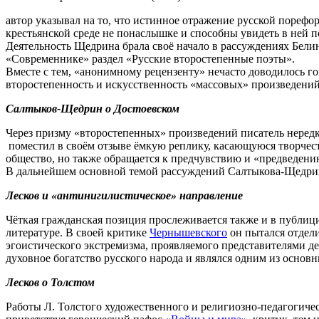
автор указывал на то, что истинное отражение русской пореф
крестьянской среде не понаслышке и способны увидеть в ней п
Деятельность Щедрина брала своё начало в рассуждениях Бели
«Современнике» раздел «Русские второстепенные поэты».
Вместе с тем, «анонимному рецензенту» нечасто доводилось г
второстепенность и искусственность «массовых» произведений 
Салтыков-Щедрин о Достоевском
Через призму «второстепенных» произведений писатель нередко
поместил в своём отзыве ёмкую реплику, касающуюся творчес
общество, но также обращается к предчувствию и «предведени
В дальнейшем основной темой рассуждений Салтыкова-Щедрин
Лесков и «антинигилистическое» направление
Чёткая гражданская позиция прослеживается также и в публици
литературе. В своей критике
Чернышевского
он пытался отдели
эгоистического экстремизма, проявляемого представителями д
духовное богатство русского народа и являлся одним из основ
Лесков о Толстом
Работы Л. Толстого художественного и религиозно-педагогичес