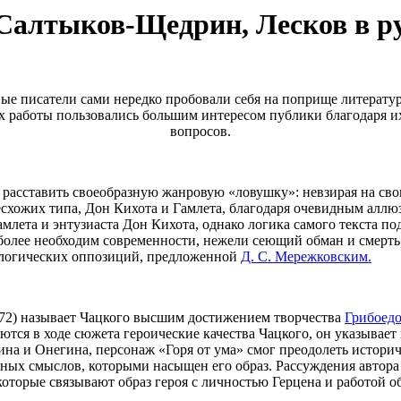
, Салтыков-Щедрин, Лесков в р
ые писатели сами нередко пробовали себя на поприще литературн
х работы пользовались большим интересом публики благодаря и
вопросов.
ь расставить своеобразную жанровую «ловушку»: невзирая на св
схожих типа, Дон Кихота и Гамлета, благодаря очевидным аллю
млета и энтузиаста Дон Кихота, однако логика самого текста по
лее необходим современности, нежели сеющий обман и смерть 
ологических оппозиций, предложенной
Д. С. Мережковским.
872) называет Чацкого высшим достижением творчества
Грибоед
вляются в ходе сюжета героические качества Чацкого, он указыв
рина и Онегина, персонаж «Горя от ума» смог преодолеть истори
х смыслов, которыми насыщен его образ. Рассуждения автора о
оторые связывают образ героя с личностью Герцена и работой о