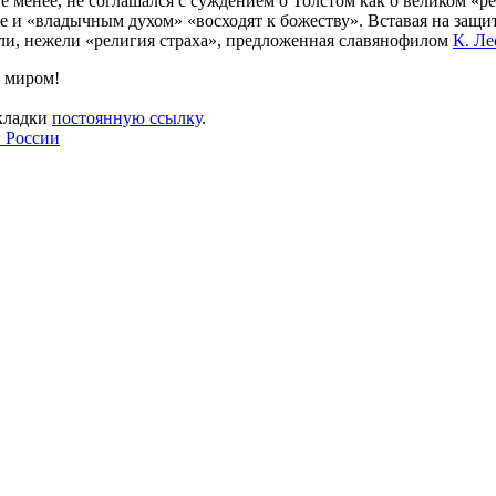
не менее, не соглашался с суждением о Толстом как о великом «р
же и «владычным духом» «восходят к божеству». Вставая на защи
ли, нежели «религия страха», предложенная славянофилом
К. Ле
с миром!
акладки
постоянную ссылку
.
в России