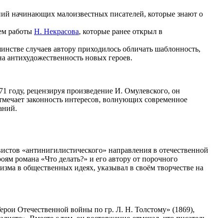
ений начинающих малоизвестных писателей, которые знают о
ием работы
Н. Некрасова
, которые ранее открыл в
шинстве случаев автору приходилось обличать шаблонность,
на антихудожественность новых героев.
1 году, рецензируя произведение И. Омулевского, он
 отмечает законность интересов, волнующих современное
аний.
ивистов «антинигилистического» направления в отечественной
оям романа «Что делать?» и его автору от порочного
изма в общественных идеях, указывал в своём творчестве на
рои Отечественной войны по гр. Л. Н. Толстому» (1869),