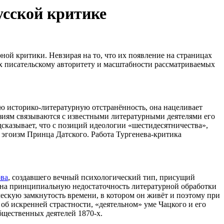
усской критике
ой критики. Невзирая на то, что их появление на страницах
х писательскому авторитету и масштабности рассматриваемых
ою историко-литературную отстранённость, она нацеливает
зиям связываются с известными литературными деятелями его
дсказывает, что с позиций идеологии «шестидесятничества»,
эгоизм Принца Датского. Работа Тургенева-критика
ова
, создавшего вечный психологический тип, присущий
ает на принципиальную недостаточность литературной обработки
ческую замкнутость времени, в котором он живёт и поэтому при
б искренней страстности, «деятельном» уме Чацкого и его
бщественных деятелей 1870-х.