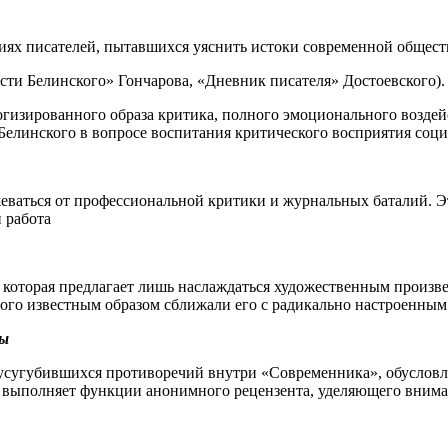
циях писателей, пытавшихся уяснить истоки современной общес
ости Белинского» Гончарова, «Дневник писателя» Достоевского).
изированного образа критика, полного эмоционального воздейс
ь Белинского в вопросе воспитания критического восприятия соц
еваться от профессиональной критики и журнальных баталий. Эт
 работа
а, которая предлагает лишь наслаждаться художественным произ
того известным образом сближали его с радикально настроенны
ры
усугубившихся противоречий внутри «Современника», обусловл
ль выполняет функции анонимного рецензента, уделяющего вни