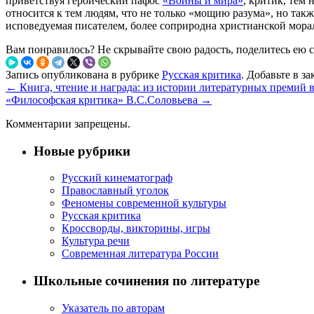
приветствуя героический пафос
«Войны и мира»
, критик, тем 
относится к тем людям, что не только «мощию разума», но так
исповедуемая писателем, более соприродна христианской мора
Вам понравилось? Не скрывайте свою радость, поделитесь ею 
Запись опубликована в рубрике
Русская критика
. Добавьте в з
←
Книга, чтение и награда: из истории литературных премий 
«Философская критика» В.С.Соловьева
→
Комментарии запрещены.
Новые рубрики
Русский кинематограф
Православный уголок
Феномены современной культуры
Русская критика
Кроссворды, викторины, игры
Культура речи
Современная литература России
Школьные сочинения по литературе
Указатель по авторам