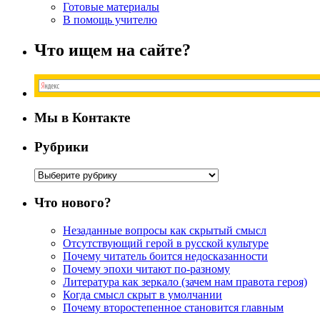
Готовые материалы
В помощь учителю
Что ищем на сайте?
Мы в Контакте
Рубрики
Рубрики
Что нового?
Незаданные вопросы как скрытый смысл
Отсутствующий герой в русской культуре
Почему читатель боится недосказанности
Почему эпохи читают по-разному
Литература как зеркало (зачем нам правота героя)
Когда смысл скрыт в умолчании
Почему второстепенное становится главным