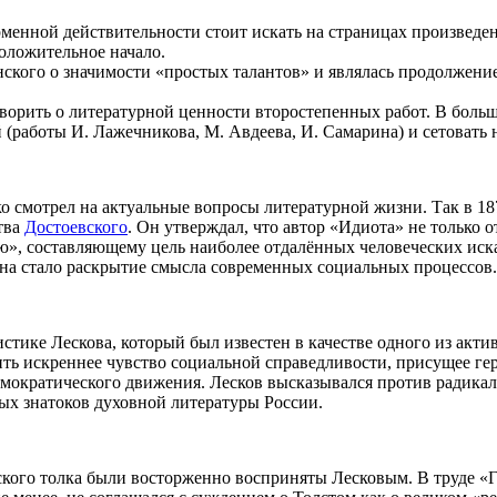
орменной действительности стоит искать на страницах произвед
оложительное начало.
нского о значимости «простых талантов» и являлась продолжен
оворить о литературной ценности второстепенных работ. В боль
(работы И. Лажечникова, М. Авдеева, И. Самарина) и сетовать 
 смотрел на актуальные вопросы литературной жизни. Так в 187
тва
Достоевского
. Он утверждал, что автор «Идиота» не только
ю», составляющему цель наиболее отдалённых человеческих иск
а стало раскрытие смысла современных социальных процессов.
стике Лескова, который был известен в качестве одного из акт
ть искреннее чувство социальной справедливости, присущее гер
емократического движения. Лесков высказывался против радикал
ных знатоков духовной литературы России.
кого толка были восторженно восприняты Лесковым. В труде «Ге