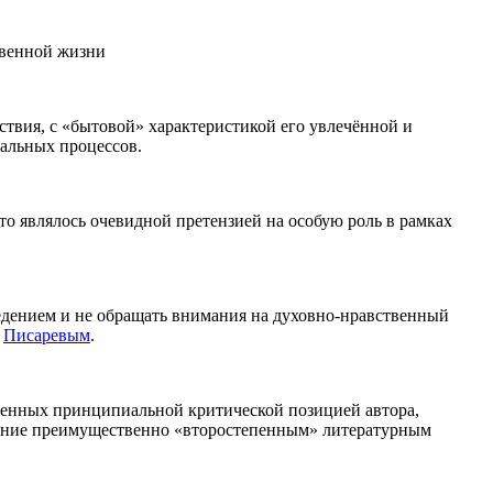
твенной жизни
твия, с «бытовой» характеристикой его увлечённой и
иальных процессов.
о являлось очевидной претензией на особую роль в рамках
ведением и не обращать внимания на духовно-нравственный
м
Писаревым
.
енных принципиальной критической позицией автора,
мание преимущественно «второстепенным» литературным