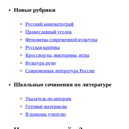
Проект
Новые рубрики
«Путеводитель
по
Русский кинематограф
достопримечатель
Православный уголок
Санкт-
Феномены современной культуры
Петербурга»
Русская критика
Кроссворды, викторины, игры
Культура речи
Современная литература России
Школьные сочинения по литературе
Указатель по авторам
Готовые материалы
В помощь учителю