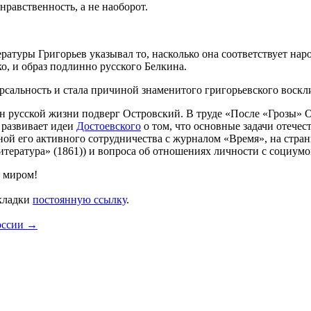
равственность, а не наоборот.
ратуры Григорьев указывал то, насколько она соответствует нар
о, и образ подлинно русского Белкина.
рсальность и стала причиной знаменитого григорьевского воск
 русской жизни подверг Островский. В труде «После «Грозы» Ос
 развивает идеи
Достоевского
о том, что основные задачи отече
ной его активного сотрудничества с журналом «Время», на стра
тература» (1861)) и вопроса об отношениях личности с социумо
с миром!
акладки
постоянную ссылку
.
России
→