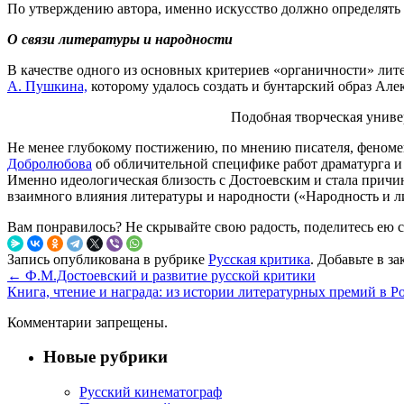
По утверждению автора, именно искусство должно определять н
О связи литературы и народности
В качестве одного из основных критериев «органичности» лите
А. Пушкина,
которому удалось создать и бунтарский образ Алек
Подобная творческая униве
Не менее глубокому постижению, по мнению писателя, феномен
Добролюбова
об обличительной специфике работ драматурга и
Именно идеологическая близость с Достоевским и стала причи
взаимного влияния литературы и народности («Народность и ли
Вам понравилось? Не скрывайте свою радость, поделитесь ею 
Запись опубликована в рубрике
Русская критика
. Добавьте в з
←
Ф.М.Достоевский и развитие русской критики
Книга, чтение и награда: из истории литературных премий в 
Комментарии запрещены.
Новые рубрики
Русский кинематограф