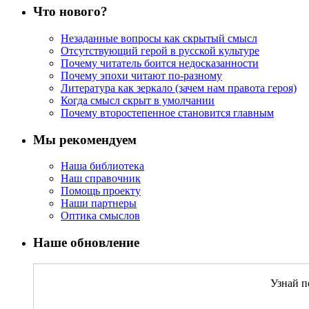
Что нового?
Незаданные вопросы как скрытый смысл
Отсутствующий герой в русской культуре
Почему читатель боится недосказанности
Почему эпохи читают по-разному
Литература как зеркало (зачем нам правота героя)
Когда смысл скрыт в умолчании
Почему второстепенное становится главным
Мы рекомендуем
Наша библиотека
Наш справочник
Помощь проекту
Наши партнеры
Оптика смыслов
Наше обновление
Узнай п