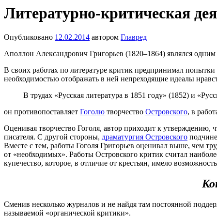
Литературно-критическая дея
Опубликовано
12.02.2014
автором
Главред
Аполлон Александрович Григорьев (1820–1864) являлся одним
В своих работах по литературе критик предпринимал попытки 
необходимостью отображать в ней непреходящие идеалы нравс
В трудах «Русская литература в 1851 году» (1852) и «Русс
он противопоставляет
Гоголю
творчество
Островского
, в рабо
Оценивая творчество Гоголя, автор приходит к утверждению, 
писателя. С другой стороны,
драматургия Островского
подчинен
Вместе с тем, работы Гоголя Григорьев оценивал выше, чем тр
от «необходимых». Работы Островского критик считал наибо
купечество, которое, в отличие от крестьян, имело возможность
Ко
Сменив несколько журналов и не найдя там постоянной поддер
называемой «органической критики».