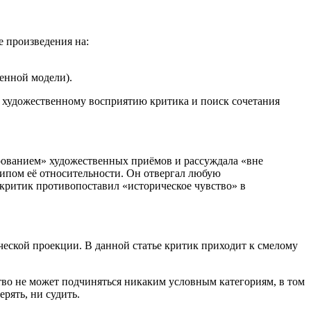
е произведения на:
енной модели).
о художественному восприятию критика и поиск сочетания
ированием» художественных приёмов и рассуждала «вне
ципом её относительности. Он отвергал любую
 критик противопоставил «историческое чувство» в
ческой проекции. В данной статье критик приходит к смелому
ство не может подчиняться никаким условным категориям, в том
ерять, ни судить.