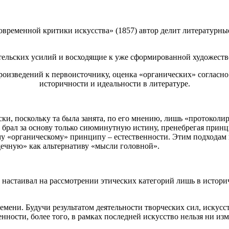
овременной критики искусства» (1857) автор делит литературны
ательских усилий и восходящие к уже сформированной художеств
роизведений к первоисточнику, оценка «органических» согласн
историчности и идеальности в литературе.
ски, поскольку та была занята, по его мнению, лишь «протокол
ый брал за основу только сиюминутную истину, пренебрегая прин
му «органическому» принципу – естественности. Этим подходам
ечную» как альтернативу «мысли головной».
а настаивал на рассмотрении этических категорий лишь в истори
емени. Будучи результатом деятельности творческих сил, искус
нности, более того, в рамках последней искусство нельзя ни изм