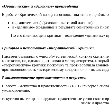
«Органические» и «деланные» произведения
В работе «Критический взгляд на основы, значение и приёмы с
«органические» (обусловленные самой жизнью)
и «деланные» (созданные в результате сознательных пис
По его мнению, цель критики – возведение «деланных» п
Григорьев о недостатках «теоретической» критики
Писатель отзывался о «чистой» эстетической критике скептиче
контекста», но, однако, критиковал и метод историзма, котор
«теоретическую» критику, поскольку та противоречила главно
противоположность «историческому воззрению» и «мысль серд
Взаимоотношение нравственности и искусства
В работе «Искусство и нравственность» (1861) Григорьев снов
умозаключению:
искусство имеет право нарушать нравственные устои своего вр
числе и нравстве