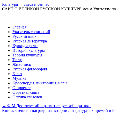
Культура — здесь и сейчас
САЙТ О ВЕЛИКОЙ РУССКОЙ КУЛЬТУРЕ моим Учителям по
Перейти
Главная
к
Указатель сочинений
содержимому
Русский язык
Русская литература
Культура речи
История культуры
Теория культуры
Театр
Живопись
Русская философия
Балет
Музыка
Кроссворды, викторины, игры
О проекте
Обратная связь
Оптика смыслов
←
Ф.М.Достоевский и развитие русской критики
Книга, чтение и награда: из истории литературных премий в 