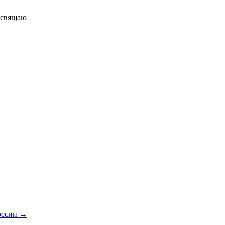
свящаю
России
→