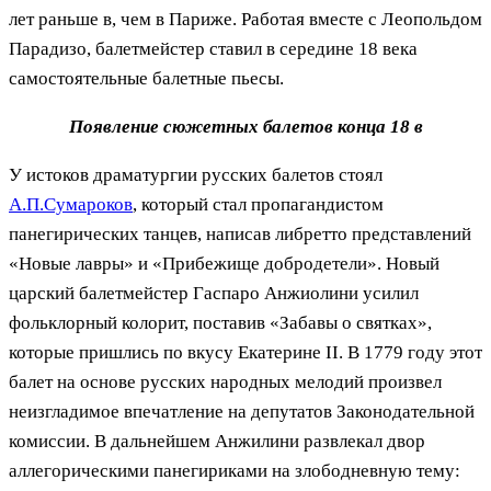
лет раньше в, чем в Париже. Работая вместе с Леопольдом
Парадизо, балетмейстер ставил в середине 18 века
самостоятельные балетные пьесы.
Появление сюжетных балетов конца 18 в
У истоков драматургии русских балетов стоял
А.П.Сумароков
, который стал пропагандистом
панегирических танцев, написав либретто представлений
«Новые лавры» и «Прибежище добродетели». Новый
царский балетмейстер Гаспаро Анжиолини усилил
фольклорный колорит, поставив «Забавы о святках»,
которые пришлись по вкусу Екатерине II. В 1779 году этот
балет на основе русских народных мелодий произвел
неизгладимое впечатление на депутатов Законодательной
комиссии. В дальнейшем Анжилини развлекал двор
аллегорическими панегириками на злободневную тему: