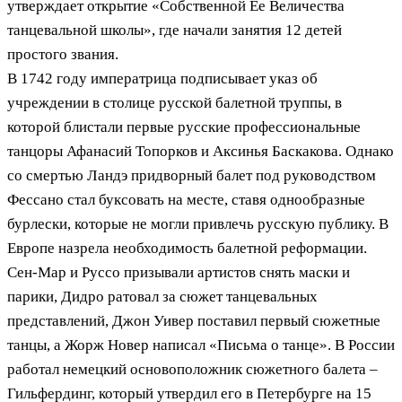
утверждает открытие «Собственной Ее Величества
танцевальной школы», где начали занятия 12 детей
простого звания.
В 1742 году императрица подписывает указ об
учреждении в столице русской балетной труппы, в
которой блистали первые русские профессиональные
танцоры Афанасий Топорков и Аксинья Баскакова. Однако
со смертью Ландэ придворный балет под руководством
Фессано стал буксовать на месте, ставя однообразные
бурлески, которые не могли привлечь русскую публику. В
Европе назрела необходимость балетной реформации.
Сен-Мар и Руссо призывали артистов снять маски и
парики, Дидро ратовал за сюжет танцевальных
представлений, Джон Уивер поставил первый сюжетные
танцы, а Жорж Новер написал «Письма о танце». В России
работал немецкий основоположник сюжетного балета –
Гильфердинг, который утвердил его в Петербурге на 15