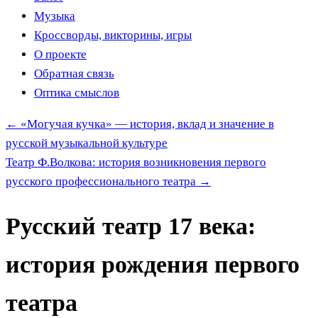
Музыка
Кроссворды, викторины, игры
О проекте
Обратная связь
Оптика смыслов
←
«Могучая кучка» — история, вклад и значение в
русской музыкальной культуре
Театр Ф.Волкова: история возникновения первого
русского профессионального театра
→
Русский театр 17 века:
история рождения первого
театра