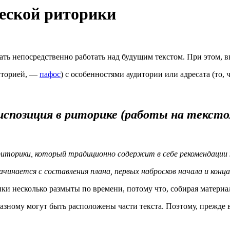
еской риторики
ать непосредственно работать над будущим текстом. При этом, в
диторией, —
пафос
) с особенностями аудитории или адресата (то,
испозиция в риторике (работы на тексто
риторики, который традиционно содержит в себе рекомендации к
чинается с составления плана, первых набросков начала и конца
ики несколько размыты по времени, потому что, собирая матери
азному могут быть расположены части текста. Поэтому, прежде 