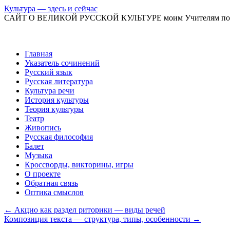
Культура — здесь и сейчас
САЙТ О ВЕЛИКОЙ РУССКОЙ КУЛЬТУРЕ моим Учителям по
Перейти
Главная
к
Указатель сочинений
содержимому
Русский язык
Русская литература
Культура речи
История культуры
Теория культуры
Театр
Живопись
Русская философия
Балет
Музыка
Кроссворды, викторины, игры
О проекте
Обратная связь
Оптика смыслов
←
Акцио как раздел риторики — виды речей
Композиция текста — структура, типы, особенности
→