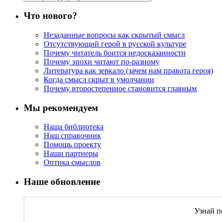
Что нового?
Незаданные вопросы как скрытый смысл
Отсутствующий герой в русской культуре
Почему читатель боится недосказанности
Почему эпохи читают по-разному
Литература как зеркало (зачем нам правота героя)
Когда смысл скрыт в умолчании
Почему второстепенное становится главным
Мы рекомендуем
Наша библиотека
Наш справочник
Помощь проекту
Наши партнеры
Оптика смыслов
Наше обновление
Узнай п