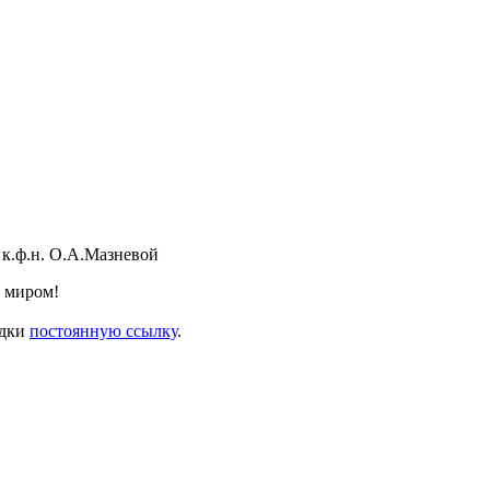
к.ф.н. О.А.Мазневой
с миром!
адки
постоянную ссылку
.