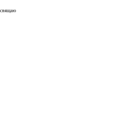
свящаю