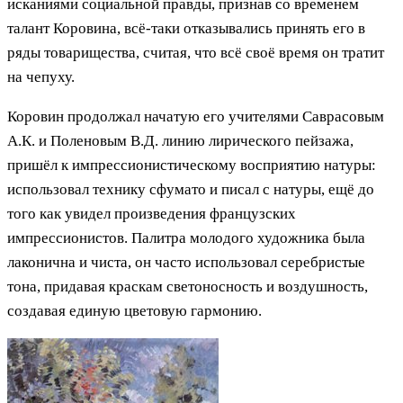
исканиями социальной правды, признав со временем
талант Коровина, всё-таки отказывались принять его в
ряды товарищества, считая, что всё своё время он тратит
на чепуху.
Коровин продолжал начатую его учителями Саврасовым
А.К. и Поленовым В.Д. линию лирического пейзажа,
пришёл к импрессионистическому восприятию натуры:
использовал технику сфумато и писал с натуры, ещё до
того как увидел произведения французских
импрессионистов. Палитра молодого художника была
лаконична и чиста, он часто использовал серебристые
тона, придавая краскам светоносность и воздушность,
создавая единую цветовую гармонию.