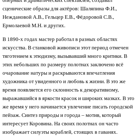
оперных и драматических спектаклей, создавал
сценические образы для актёров: Шаляпина Ф.И.,
Неждановой А.В., Гельцер Е.В., Фёдоровой С.В.,
Ермолаевой М.Н. и других.
В 1890-х годах мастер работал в разных областях
искусства. В станковой живописи этот период отмечен
тяготением к этюдизму, вызывавший много критики. В
этих небольших по размеру полотнах заключено всё
очарование натуры и раскрываются впечатления
художника от увиденного и любовь к жизни. В это же
время появляется его склонность к декоративизму,
выражавшийся в яркости красок и широких мазках. В это
же время у него начинается увлечение писать городской
пейзаж. Синтез природы и города – мотив, который
интересует Коровина. На своих полотнах он часто
изображает силуэты кораблей, стоящих в гаванях.