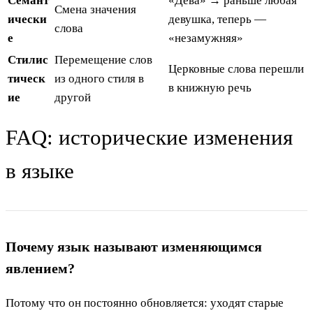
Семант
«Дева» → раньше любая
Смена значения
ически
девушка, теперь —
слова
е
«незамужняя»
Стилис
Перемещение слов
Церковные слова перешли
тическ
из одного стиля в
в книжную речь
ие
другой
FAQ: исторические изменения
в языке
Почему язык называют изменяющимся
явлением?
Потому что он постоянно обновляется: уходят старые