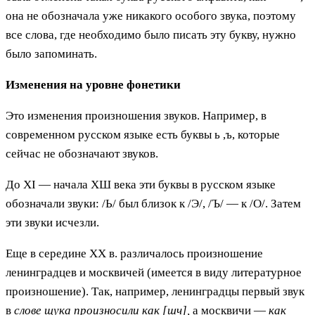
она не обозначала уже никакого особого звука, поэтому
все слова, где необходимо было писать эту букву, нужно
было запоминать.
Изменения на уровне фонетики
Это изменения произношения звуков. Например, в
современном русском языке есть буквы ь ,ъ, которые
сейчас не обозначают звуков.
До ХI — начала ХШ века эти буквы в русском языке
обозначали звуки: /Ь/ был близок к /Э/, /Ъ/ — к /О/. Затем
эти звуки исчезли.
Еще в середине XX в. различалось произношение
ленинградцев и москвичей (имеется в виду литературное
произношение). Так, например, ленинградцы первый звук
в
слове щука произносили как [шч],
а москвичи —
как