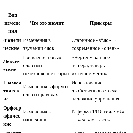
Вид
измене
Что это значит
Примеры
ния
Фонети
Изменения в
Старинное «зѣло» →
ческие
звучании слов
современное «очень»
Появление новых
«Вертеп» раньше —
Лексич
слов или
пещера, теперь —
еские
исчезновение старых
«злачное место»
Грамма
Исчезновение
Изменения в формах
тическ
двойственного числа,
слов и правилах
ие
падежные упрощения
Орфогр
Изменения в
Реформа 1918 года: «ѣ»
афичес
написании
→ «е», «і» → «и»
кие