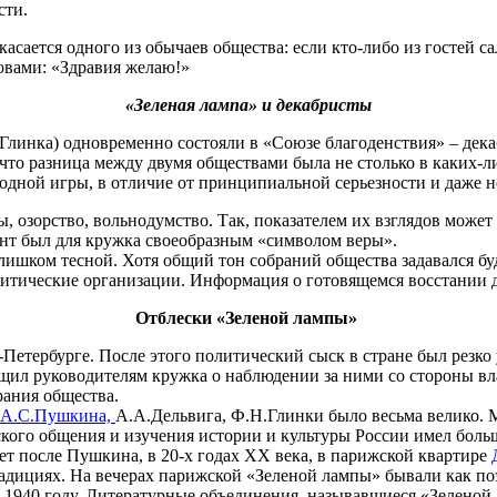
сти.
асается одного из обычаев общества: если кто-либо из гостей 
овами: «Здравия желаю!»
«Зеленая лампа» и декабристы
Глинка) одновременно состояли в «Союзе благоденствия» – дек
то разница между двумя обществами была не столько в каких-ли
ободной игры, в отличие от принципиальной серьезности и даже 
, озорство, вольнодумство. Так, показателем их взглядов мож
ент был для кружка своеобразным «символом веры».
 слишком тесной. Хотя общий тон собраний общества задавался 
литические организации. Информация о готовящемся восстании 
Отблески «Зеленой лампы»
Петербурге. После этого политический сыск в стране был резко
ил руководителям кружка о наблюдении за ними со стороны вла
рания общества.
А.С.Пушкина,
А.А.Дельвига, Ф.Н.Глинки было весьма велико. М
кого общения и изучения истории и культуры России имел больш
ет после Пушкина, в 20-х годах XX века, в парижской квартире
адициях. На вечерах парижской «Зеленой лампы» бывали как поэ
 1940 году. Литературные объединения, называвшиеся «Зеленой 