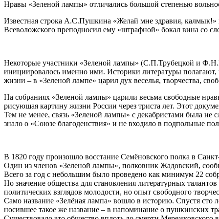
Нравы «Зеленой лампы» отличались большой степенью вольно
Известная строка А.С.Пушкина «Желай мне здравия, калмык!» к
Всеволожского преподносил ему «штрафной» бокал вина со сл
Некоторые участники «Зеленой лампы» (С.П.Трубецкой и Ф.Н.
инициировалось именно ими. Историки литературы полагают, ч
жизни – в «Зеленой лампе» царил дух веселья, творчества, св
На собраниях «Зеленой лампы» царили весьма свободные нравы
рисующая картину жизни России через триста лет. Этот докум
Тем не менее, связь «Зеленой лампы» с декабристами была не
знало о «Союзе благоденствия» и не входило в подпольные по
В 1820 году произошло восстание Семёновского полка в Санкт-
Один из членов «Зеленой лампы», полковник Жадовский, сообщ
Всего за год с небольшим было проведено как минимум 22 соб
Но значение общества для становления литературных талантов
политических взглядов молодости, но опыт свободного творчес
Само название «Зелёная лампа» вошло в историю. Спустя сто л
носившее такое же название – в напоминание о пушкинских тр
Существовало это общество вплоть до смерти Мережковского в