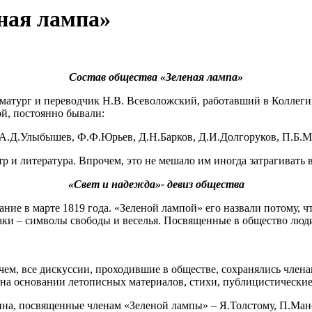
ная лампа»
Состав общества «Зеленая лампа»
матург и переводчик Н.В. Всеволожский, работавший в Коллеги
ой, постоянно бывали:
 А.Д.Улыбышев, Ф.Ф.Юрьев, Д.Н.Барков, Д.И.Долгоруков, П.Б.М
р и литература. Впрочем, это не мешало им иногда затрагивать
«Свет и надежда»- девиз общества
ие в марте 1819 года. «Зеленой лампой» его назвали потому, ч
аки – символы свободы и веселья. Посвященные в общество люди
ем, все дискуссии, проходившие в обществе, сохранялись членам
е на основании летописных материалов, стихи, публицистические
а, посвященные членам «Зеленой лампы» – Я.Толстому, П.Манс