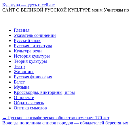
Культура — здесь и сейчас
САЙТ О ВЕЛИКОЙ РУССКОЙ КУЛЬТУРЕ моим Учителям по
Перейти
Главная
к
Указатель сочинений
содержимому
Русский язык
Русская литература
Культура речи
История культуры
Теория культуры
Театр
Живопись
Русская философия
Балет
Музыка
Кроссворды, викторины, игры
О проекте
Обратная связь
Оптика смыслов
←
Русское географическое общество отмечает 170 лет
Вологда пополнила список городов — обладателей берестяных