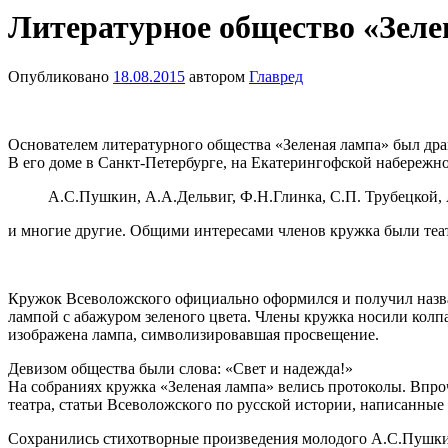
Литературное общество «Зеле
Опубликовано
18.08.2015
автором
Главред
Основателем литературного общества «Зеленая лампа» был дра
В его доме в Санкт-Петербурге, на Екатерингофской набережн
А.С.Пушкин, А.А.Дельвиг, Ф.Н.Глинка, С.П. Трубецкой,
и многие другие. Общими интересами членов кружка были теат
Кружок Всеволожского официально оформился и получил назван
лампой с абажуром зеленого цвета. Члены кружка носили колп
изображена лампа, символизировавшая просвещение.
Девизом общества были слова: «Свет и надежда!»
На собраниях кружка «Зеленая лампа» велись протоколы. Впроч
театра, статьи Всеволожского по русской истории, написанны
Сохранились стихотворные произведения молодого А.С.Пушкин