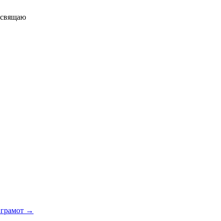
свящаю
 грамот
→