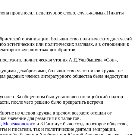
салона произносил нецензурное слово, слуга-калмык Никиты
абристской организации. Большинство политических дискуссий
бо эстетических или политических взглядах, а в отношении к
некоторого «угрюмства» декабристов.
ет послужить политическая утопия А.Д.Улыбышева «Сон»,
будущими декабристами, большинство участников кружка не
для рядовых членов литературного общества была недоступна.
 усилен. За обществом был установлен полицейский надзор.
сти, после чего решено было прекратить встречи.
ногие из членов кружка в зрелом возрасте отошли от
ое значение для развития их талантов.
Д.Мережковского
и З.Гиппиус было создано второе общество,
ты и писатели, так и политические деятели эмиграции.
лампой», были и в Харбине, и в Южной Америке – всюду, где в