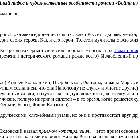
йный пафос и художественные особенности романа «Война и 
романе он
ерой. Показывая единение лучших людей России, дворян, мещан,
рит своих героев. Как и его герои, Толстой мучительно всю жиз
Его реализм черпает свои силы в опыте многих эпох.
Роман-эпо
ремени ( исторического романа прежде всего). Излюбленный прие
ов
( Андрей Болконский, Пьер Безухов, Ростовы, княжна Марья,
утным сознанием, что она Наполеону не слуга» и многие другие)
преуспеть в жизни, получить выгодную должность, ленточку или 
т жизнь, полную интриг и сплетен – в то время, когда решается с
бецкие, Берги, Жюли Карагина).
дружескими, служебными узами, но они и противостоят друг дру
 Шкловский назвал
приемом «отстранения»
– этот прием основан
ции в театре, какими их видит Наташа Ростова после встречи со