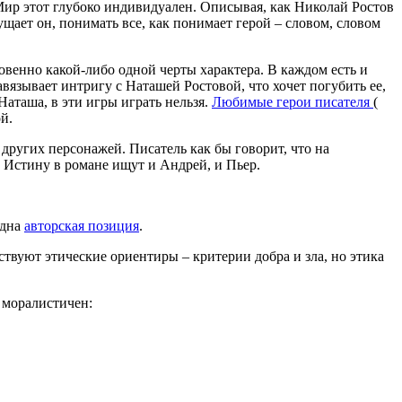
. Мир этот глубоко индивидуален. Описывая, как Николай Ростов
ущает он, понимать все, как понимает герой – словом, словом
овенно какой-либо одной черты характера. В каждом есть и
вязывает интригу с Наташей Ростовой, что хочет погубить ее,
Наташа, в эти игры играть нельзя.
Любимые герои писателя
(
й.
других персонажей. Писатель как бы говорит, что на
. Истину в романе ищут и Андрей, и Пьер.
идна
авторская позиция
.
ствуют этические ориентиры – критерии добра и зла, но этика
 моралистичен: