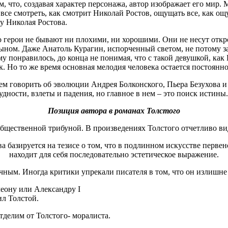
ом, что, создавая характер персонажа, автор изображает его мир
 все смотреть, как смотрит Николай Ростов, ощущать все, как ощ
у Николая Ростова.
о герои не бывают ни плохими, ни хорошими. Они не несут откр
ыном. Даже Анатоль Курагин, испорченный светом, не потому за
му понравилось, до конца не понимая, что с такой девушкой, как 
. Но то же время основная мелодия человека остается постоянно
ем говорить об эволюции Андрея Болконского, Пьера Безухова и 
дности, взлеты и падения, но главное в нем – это поиск истины
Позиция автора в романах Толстого
 общественной трибуной. В произведениях Толстого отчетливо в
а базируется на тезисе о том, что в подлинном искусстве первен
находит для себя последовательно эстетическое выражение.
чным. Иногда критики упрекали писателя в том, что он излишне
еону или Александру I
ил Толстой.
делим от Толстого- моралиста.