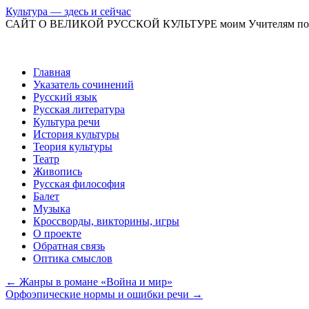
Культура — здесь и сейчас
САЙТ О ВЕЛИКОЙ РУССКОЙ КУЛЬТУРЕ моим Учителям по
Перейти
Главная
к
Указатель сочинений
содержимому
Русский язык
Русская литература
Культура речи
История культуры
Теория культуры
Театр
Живопись
Русская философия
Балет
Музыка
Кроссворды, викторины, игры
О проекте
Обратная связь
Оптика смыслов
←
Жанры в романе «Война и мир»
Орфоэпические нормы и ошибки речи
→