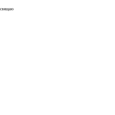
свящаю