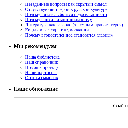
Незаданные вопросы как скрытый смысл
Отсутствующий герой в русской культуре
Почему читатель боится недосказанности
Почему эпохи читают по-разному
Литература как зеркало (зачем нам правота героя)
Когда смысл скрыт в умолчании
Почему второстепенное становится главным
Мы рекомендуем
Наша библиотека
Наш справочник
Помощь проекту
Наши партнеры
Оптика смыслов
Наше обновление
Узнай п