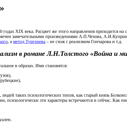
»
0 годах XIX века. Расцвет же этого направления приходится на с
тмечен замечательными произведениями А.П.Чехова, А.И.Куприн
кого
, а
метод Тургенева
– не схож с реализмом Гончарова и т.д.
ализм в романе Л.Н.Толстого «Война и м
льное в образах. Ими становятся:
узов),
Трубецкие),
й, людей таких психологических типов, как старый князь Болко
ии, психологически эти характеры встречаются и сейчас. Как пи
уален.