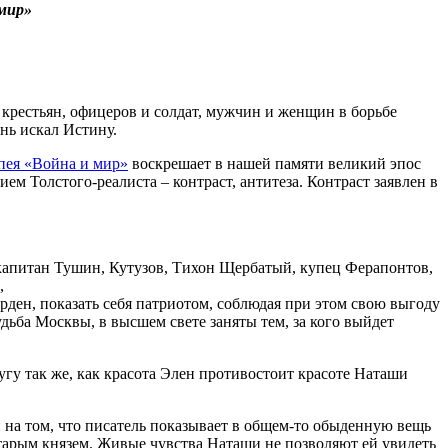
мир»
 крестьян, офицеров и солдат, мужчин и женщин в борьбе
нь искал Истину.
пея «Война и мир»
воскрешает в нашей памяти великий эпос
м Толстого-реалиста – контраст, антитеза. Контраст заявлен в
 капитан Тушин, Кутузов, Тихон Щербатый, купец Ферапонтов,
,
орден, показать себя патриотом, соблюдая при этом свою выгоду
удьба Москвы, в высшем свете заняты тем, за кого выйдет
гу так же, как красота Элен противостоит красоте Наташи
 на том, что писатель показывает в общем-то обыденную вещь
 старым князем. Живые чувства Наташи не позволяют ей увидеть