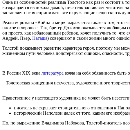
Одна из особенностей реализма Толстого как раз и состоит в т
возвращается из похода домой, писатель заставляет читателя на
заставляет нас воспринимать все окружающие вещи сквозь душ
Реализм романа «Война и мир» выражается также в том, что ег
плохое и хорошее. Так, бретер Долохов оказывается любящим с
он просто, как избалованный ребенок, хочет получить то, что е
Андрей, Пьер,
Наташа
) совершают в своей жизни много ошибок
Толстой показывает развитие характера героя, поэтому мы мож
жизненном пути человека подстерегают ошибки, опасности, тру
В России XIX века
литература
взяла на себя обязанность быть
Толстовская концепция искусства, художественного творчеств
Нравственное у настоящего художника не может быть неэстети
писатель не скрывает отрицательного отношения к Напол
исторический Наполеон далек от того, каким его изобраз
Но, по выражению Владимира Набокова, Толстой-писатель неот