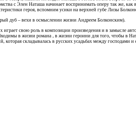
мства с Элен Наташа начинает воспринимать оперу так же, как в
теристики героя, вспомним усики на верхней губе Лизы Болконс
арый дуб – вехи в осмыслении жизни Андреем Болконским).
 играет свою роль в композиции произведения и в замысле авто
ходимы в жизни романа , в жизни героини для того, чтобы в Нат
й, которая складывалась в русских усадьбах между господами и 