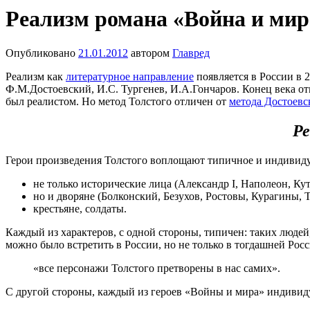
Реализм романа «Война и мир
Опубликовано
21.01.2012
автором
Главред
Реализм как
литературное направление
появляется в России в 2
Ф.М.Достоевский, И.С. Тургенев, И.А.Гончаров. Конец века о
был реалистом. Но метод Толстого отличен от
метода Достоевс
Ре
Герои произведения Толстого воплощают типичное и индивидуа
не только исторические лица (Александр I, Наполеон, Кут
но и дворяне (Болконский, Безухов, Ростовы, Курагины, 
крестьяне, солдаты.
Каждый из характеров, с одной стороны, типичен: таких люде
можно было встретить в России, но не только в тогдашней Росс
«все персонажи Толстого претворены в нас самих».
С другой стороны, каждый из героев «Войны и мира» индивид