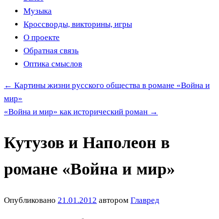
Музыка
Кроссворды, викторины, игры
О проекте
Обратная связь
Оптика смыслов
←
Картины жизни русского общества в романе «Война и
мир»
«Война и мир» как исторический роман
→
Кутузов и Наполеон в
романе «Война и мир»
Опубликовано
21.01.2012
автором
Главред