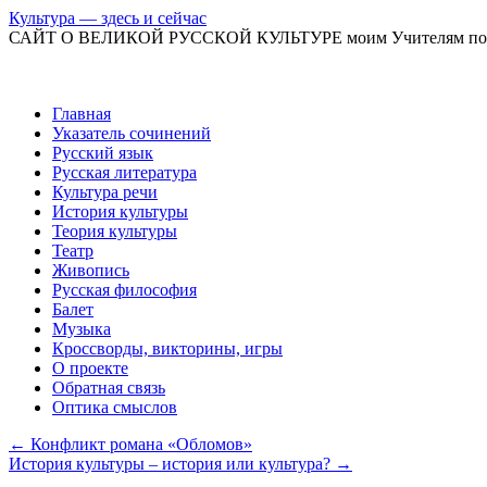
Культура — здесь и сейчас
САЙТ О ВЕЛИКОЙ РУССКОЙ КУЛЬТУРЕ моим Учителям по
Перейти
Главная
к
Указатель сочинений
содержимому
Русский язык
Русская литература
Культура речи
История культуры
Теория культуры
Театр
Живопись
Русская философия
Балет
Музыка
Кроссворды, викторины, игры
О проекте
Обратная связь
Оптика смыслов
←
Конфликт романа «Обломов»
История культуры – история или культура?
→