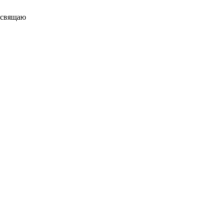
свящаю