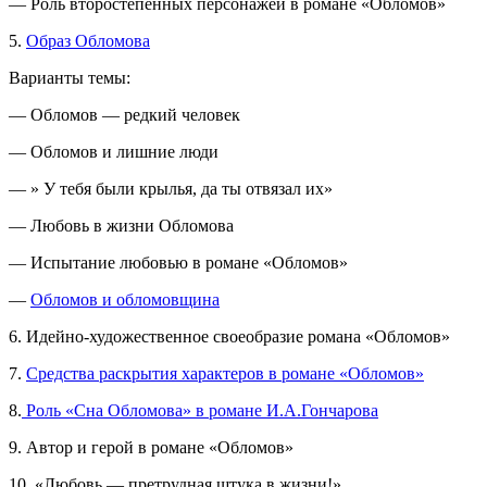
— Роль второстепенных персонажей в романе «Обломов»
5.
Образ Обломова
Варианты темы:
— Обломов — редкий человек
— Обломов и лишние люди
— » У тебя были крылья, да ты отвязал их»
— Любовь в жизни Обломова
— Испытание любовью в романе «Обломов»
—
Обломов и обломовщина
6. Идейно-художественное своеобразие романа «Обломов»
7.
Средства раскрытия характеров в романе «Обломов»
8.
Роль «Сна Обломова» в романе И.А.Гончарова
9. Автор и герой в романе «Обломов»
10. «Любовь — претрудная штука в жизни!»