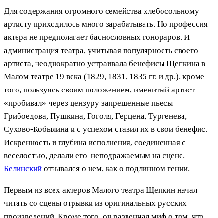
Для содержания огромного семейства хлебосольному
артисту приходилось много зарабатывать. Но профессия
актера не предполагает баснословных гонораров. И
администрация театра, учитывая популярность своего
артиста, неоднократно устраивала бенефисы Щепкина в
Малом театре 19 века (1829, 1831, 1835 гг. и др.). кроме
того, пользуясь своим положением, именитый артист
«пробивал» через цензуру запрещенные пьесы
Грибоедова, Пушкина, Гоголя, Герцена, Тургенева,
Сухово-Кобылина и с успехом ставил их в свой бенефис.
Искренность и глубина исполнения, соединенная с
веселостью, делали его неподражаемым на сцене.
Белинский
отзывался о нем, как о подлинном гении.
Первым из всех актеров Малого театра Щепкин начал
читать со сцены отрывки из оригинальных русских
произведений. Кроме того, он развенчал миф о том, что