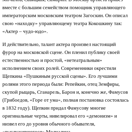
вместе с большим семейством помощник управляющего
императорским московским театром Загоскин. Он описал
свою «находку» управляющему театра Кокошкину так:
«Актер – чудо-юдо».
И действительно, талант актера произвел настоящий
фурор на московской сцене. Он пленил публику своей
естественностью и простой, «нетеатральным»
исполнением своих ролей. Современники окрестили
Щепкина «Пушкиным русской сцены». Его лучшими
ролями этого периода были: Репейкин, отец Земфиры,
скупой рыцарь, Сганарель, Барон и, конечно же, Фамусов
(Грибоедов, «Горе от ума», полная постановка состоялась
в 1832 году). Щепкин придал Фамусову многие
оригинальные черты, нивелировал его «демонизм» и
низвел его до уровня обычного обывателя,
«выслужившегося» Молчалина.