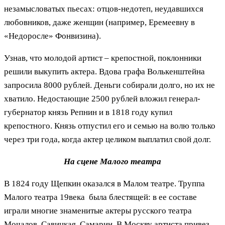
незамысловатых пьесах: отцов-недотеп, неудавшихся
любовников, даже женщин (например, Еремеевну в
«Недоросле» Фонвизина).
Узнав, что молодой артист – крепостной, поклонники
решили выкупить актера. Вдова графа Волькенштейна
запросила 8000 рублей. Деньги собирали долго, но их не
хватило. Недостающие 2500 рублей вложил генерал-
губернатор князь Репнин и в 1818 году купил
крепостного. Князь отпустил его и семью на волю только
через три года, когда актер целиком выплатил свой долг.
На сцене Малого театра
В 1824 году Щепкин оказался в Малом театре. Труппа
Малого театра 19века была блестящей: в ее составе
играли многие знаменитые актеры русского театра
Мочалов, Савицкая, Самарин. В Москву артиста привез