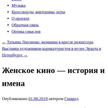
Музыка
Кроссворды, викторины, игры
О проекте
Обратная связь
Оптика смыслов
←
Татьяна Лиознова: женщина в кресле режиссера
Выставки художников-карикатуристов в музее Эрарта в
Петербурге
→
Женское кино — история и
имена
Опубликовано
01.08.2019
автором
Главред