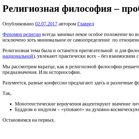
Религиозная философия – пр
Опубликовано
02.07.2017
автором
Главред
Феномен религии
всегда занимал некое особое положение во вс
исключено хоть минимальное ее самоопределение по отношен
Религиозная тема была и останется притягательной и для фил
национальной
), увлекают практически всех – без взаимосвязи
Мы рассмотрим вкратце, как в религиозной философии решается
предназначения. Или историософии.
Разумеется, разные конфессии предлагают здесь и различные 
Так,
Монотеистические вероучения акцентируют значение ли
Буддизм и индуизм – «уповают» на духовно-космическую 
Остановимся на первых.