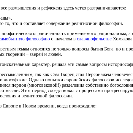
все размышления и рефлексия здесь четко разграничиваются:
рады»,
то то, что и составляет содержание религиозной философии.
а апофатическая ограниченность применяемого рационализма, а 
 самобытную философию
с началом в
славянофильстве
Хомякова 
апретным темам относятся не только вопросы бытия Бога, но и пр
ых творений – зверей и людей.
огоискательный характер, решала эти самые вопросы историосо
бессмысленным, так как Сам Творец стал Персонажем человеческ
ориософские. Однако попытки европейских философов исследов
лся период (многовековой!) разделения собственно богословия
кой мысли. Этот период соседствовал с процессами прогрессиру
ословия и религиозной философии.
в Европе в Новом времени, когда происходило: