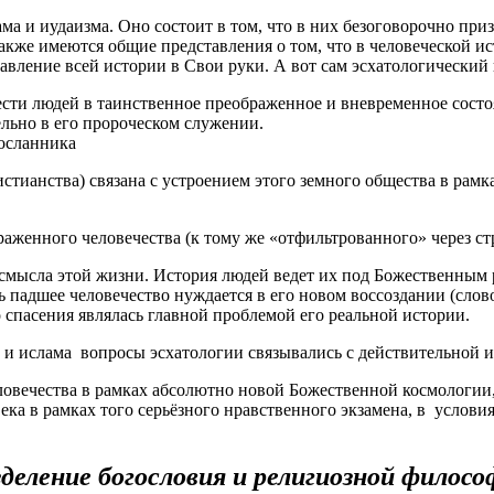
ама и иудаизма. Оно состоит в том, что в них безоговорочно пр
кже имеются общие представления о том, что в человеческой ис
авление всей истории в Свои руки. А вот сам эсхатологический к
ести людей в таинственное преображенное и вневременное сост
льно в его пророческом служении.
Посланника
тианства) связана с устроением этого земного общества в рамках
раженного человечества (к тому же «отфильтрованного» через с
смысла этой жизни. История людей ведет их под Божественным 
 падшее человечество нуждается в его новом воссоздании (слово
о спасения являлась главной проблемой его реальной истории.
и ислама вопросы эсхатологии связывались с действительной и
ловечества в рамках абсолютно новой Божественной космологии
а в рамках того серьёзного нравственного экзамена, в условия 
деление богословия и религиозной филос