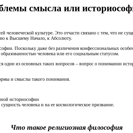
облемы смысла или историосо
ей человеческой культуре. Это отчасти связано с тем, что не с
ию к Высшему Начало, к Абсолюту.
ософии. Поскольку даже без различения конфессиональных особе
 с образованностью человека или его социальным статусом.
 один из основных таких вопросов – вопрос о понимании истори
формы и смыслы такого понимания.
чной историософии
сущность человека и на ее космологическое призвание.
Что такое религиозная
философия