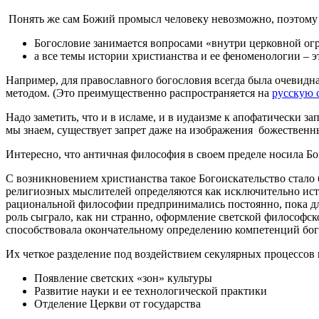
Понять же сам Божий промысл человеку невозможно, поэтому 
Богословие занимается вопросами «внутри церковной ог
а все темы истории христианства и ее феноменологии – э
Например, для православного богословия всегда была очевидн
методом. (Это преимущественно распространяется на
русскую
Надо заметить, что и в исламе, и в иудаизме к апофатически з
мы знаем, существует запрет даже на изображения божественн
Интересно, что античная философия в своем пределе носила Б
С возникновением христианства такое Богоискательство стало 
религиозных мыслителей определяются как исключительно ист
рациональной философии предпринимались постоянно, пока дли
роль сыграло, как ни странно, оформление светской философс
способствовала окончательному определению компетенций бог
Их четкое разделение под воздействием секулярных процессов 
Появление светских «зон» культуры
Развитие науки и ее технологической практики
Отделение Церкви от государства