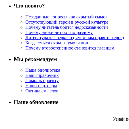
Что нового?
Незаданные вопросы как скрытый смысл
Отсутствующий герой в русской культуре
Почему читатель боится недосказанности
Почему эпохи читают по-разному
Литература как зеркало (зачем нам правота героя)
Когда смысл скрыт в умолчании
Почему второстепенное становится главным
Мы рекомендуем
Наша библиотека
Наш справочник
Помощь проекту
Наши партнеры
Оптика смыслов
Наше обновление
Узнай п