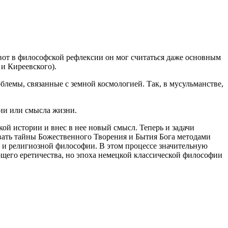
вот в философской рефлексии он мог считаться даже основным
и Киреевского).
облемы, связанные с земной космологией. Так, в мусульманстве,
фии или смысла жизни.
ой истории и внес в нее новый смысл. Теперь и задачи
ать тайны Божественного Творения и Бытия Бога методами
 и религиозной философии. В этом процессе значительную
ющего еретичества, но эпоха немецкой классической философии