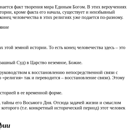
изнается факт творения мира Единым Богом. В этих вероучениях
тории, кроме факта его начала, существует и неизбывный
онец человечества в этих религиях уже подается по-разному.
ояние
 этой земной истории. То есть конец человечества здесь – это
трашный Суд) в Царство неземное, Божие.
руководством к восстановлению непосредственной связи с
 «религия» так и переводится – восстановление связи). Этому
сторией в ее временной форме.
, тайны его Восьмого Дня. Отсюда задачей жизни и смыслом
которого (т.е. конкретный исторический период) этот человек
офии