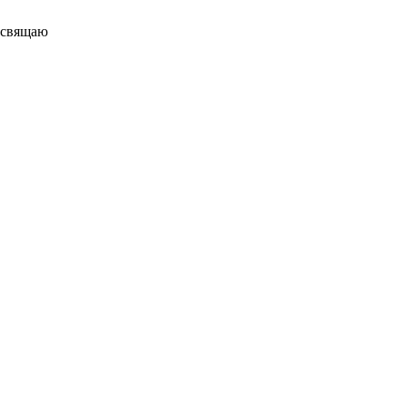
свящаю