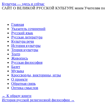
Культура — здесь и сейчас
САЙТ О ВЕЛИКОЙ РУССКОЙ КУЛЬТУРЕ моим Учителям по
Перейти
Главная
к
Указатель сочинений
содержимому
Русский язык
Русская литература
Культура речи
История культуры
Теория культуры
Театр
Живопись
Русская философия
Балет
Музыка
Кроссворды, викторины, игры
О проекте
Обратная связь
Оптика смыслов
←
К образу книги
История русской религиозной философии
→