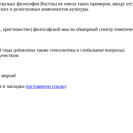
скольку философия Востока не имела таких примеров, ввиду от
ских и религиозных компонентов культуры.
о, христианство) философской мысли обширный спектр тематичес
й сюда добавлены также геополитика и глобальные вопросы)
ычеством
с миром!
те в закладки
постоянную ссылку
.