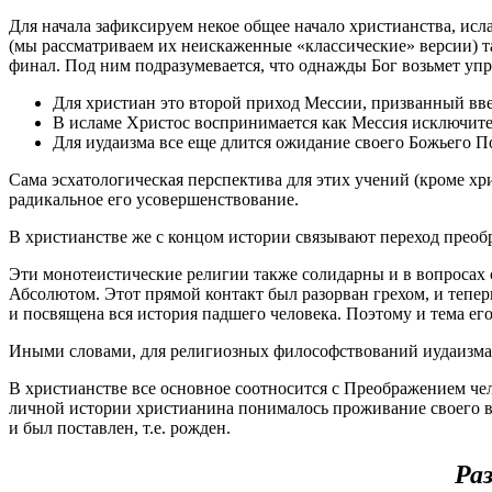
Для начала зафиксируем некое общее начало христианства, исл
(мы рассматриваем их неискаженные «классические» версии) та
финал. Под ним подразумевается, что однажды Бог возьмет упр
Для христиан это второй приход Мессии, призванный вв
В исламе Христос воспринимается как Мессия исключите
Для иудаизма все еще длится ожидание своего Божьего 
Сама эсхатологическая перспектива для этих учений (кроме хрис
радикальное его усовершенствование.
В христианстве же с концом истории связывают переход преоб
Эти монотеистические религии также солидарны и в вопросах 
Абсолютом. Этот прямой контакт был разорван грехом, и теперь
и посвящена вся история падшего человека. Поэтому и тема ег
Иными словами, для религиозных философствований иудаизма 
В христианстве все основное соотносится с Преображением че
личной истории христианина понималось проживание своего век
и был поставлен, т.е. рожден.
Раз