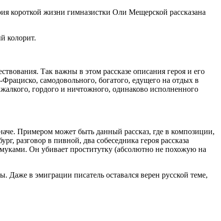
рия короткой жизни гимназистки Оли Мещерской рассказана
ый колорит.
ествования. Так важны в этом рассказе описания героя и его
-Фрациско, самодовольного, богатого, едущего на отдых в
и жалкого, гордого и ничтожного, одинаково исполненного
аче. Примером может быть данный рассказ, где в композиции,
рг, разговор в пивной, два собеседника героя рассказа
и муками. Он убивает проститутку (абсолютно не похожую на
ы. Даже в эмиграции писатель оставался верен русской теме,