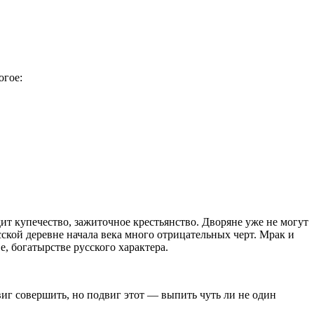
огое:
дит купечество, зажиточное крестьянство. Дворяне уже не могут
сской деревне начала века много отрицательных черт. Мрак и
е, богатырстве русского характера.
г совершить, но подвиг этот — выпить чуть ли не один