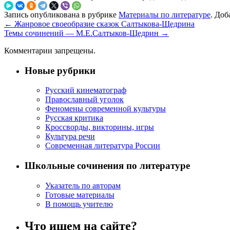
Запись опубликована в рубрике
Материалы по литературе
. Доб
←
Жанровое своеобразие сказок Салтыкова-Щедрина
Темы сочинений — М.Е.Салтыков-Щедрин
→
Комментарии запрещены.
Новые рубрики
Русский кинематограф
Православный уголок
Феномены современной культуры
Русская критика
Кроссворды, викторины, игры
Культура речи
Современная литература России
Школьные сочинения по литературе
Указатель по авторам
Готовые материалы
В помощь учителю
Что ищем на сайте?