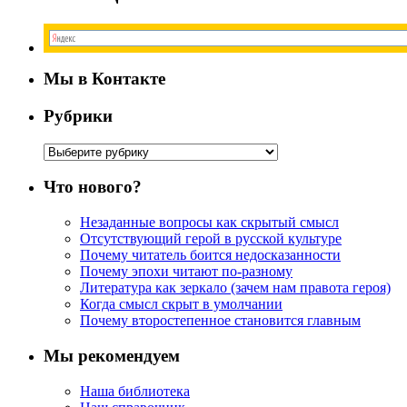
Мы в Контакте
Рубрики
Рубрики
Что нового?
Незаданные вопросы как скрытый смысл
Отсутствующий герой в русской культуре
Почему читатель боится недосказанности
Почему эпохи читают по-разному
Литература как зеркало (зачем нам правота героя)
Когда смысл скрыт в умолчании
Почему второстепенное становится главным
Мы рекомендуем
Наша библиотека