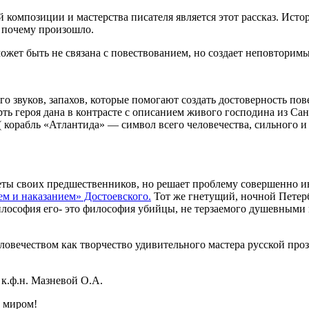
композиции и мастерства писателя является этот рассказ. Исто
 и почему произошло.
может быть не связана с повествованием, но создает неповторим
о звуков, запахов, которые помогают создать достоверность пов
рть героя дана в контрасте с описанием живого господина из Сан
( корабль «Атлантида» — символ всего человечества, сильного 
еты своих предшественников, но решает проблему совершенно ин
м и наказанием» Достоевского.
Тот же гнетущий, ночной Петербу
 философия его- это философия убийцы, не терзаемого душевным
ловечеством как творчество удивительного мастера русской проз
к.ф.н. Мазневой О.А.
с миром!