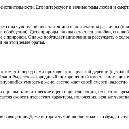
действительности. Его интересуют и вечные темы любви и смерт
але: сила чувства рикши- таитянина и англичанина различны (пр
т обобщения). Дитя природы, рикша естествен в любви, его люб
ие с природой. Она же побуждает англичанина рассуждать о холо
и на этой земле братья.
е о том, что перед нами проходят типы русской деревни (щеголь
, Иоанн Рыдалец — юродивый, похороненный вместе с помещиком
вернувшийся умирать к жене, светло ждет своей смерти, радост
оциально-политические оценки до революции, но в то же время
сателя скорее интересуют характеры, положения, вечные чувства
тво священное. Даже история чужой любви может возбуждать чу