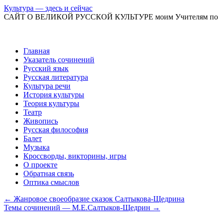
Культура — здесь и сейчас
САЙТ О ВЕЛИКОЙ РУССКОЙ КУЛЬТУРЕ моим Учителям по
Перейти
Главная
к
Указатель сочинений
содержимому
Русский язык
Русская литература
Культура речи
История культуры
Теория культуры
Театр
Живопись
Русская философия
Балет
Музыка
Кроссворды, викторины, игры
О проекте
Обратная связь
Оптика смыслов
←
Жанровое своеобразие сказок Салтыкова-Щедрина
Темы сочинений — М.Е.Салтыков-Щедрин
→