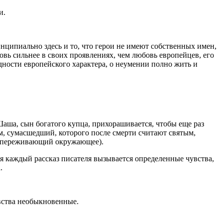
и.
инципиально здесь и то, что герои не имеют собственных имен,
овь сильнее в своих проявлениях, чем любовь европейцев, его
дности европейского характера, о неумении полно жить и
 Шаша, сын богатого купца, прихорашивается, чтобы еще раз
, сумасшедший, которого после смерти считают святым,
но переживающий окружающее).
 каждый рассказ писателя вызывается определенные чувства,
.
вства необыкновенные.