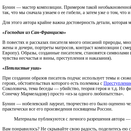
Бунин — мастер композиции. Примером такой необыкновенной 
так, что мы сначала узнаем о ее гибели, а затем уже о том, что
Для этого автора крайне важна достоверность детали, которая 
«Господин из Сан-Франциско»
В повестях и рассказах писателя много описаний природы, мног
жены и дочери, портреты матросов, контраст композиции ( сме
Европу). Образы, созданные писателем, становятся символами 
чувства несчастья и вины, преступления и наказания).
«Петлистые уши»
При создании образов писатель подчас использует темы и сюж
героях, обстоятельствах которого есть полемика с
Преступление
Соколовича, тема беседы — убийство, теория героя и т.д. Но
Сонечку Мармеладову) просто «из-за одного любопытства».
Бунин — нобелевский лауреат, творчество его было оценено че
практически все его произведения посвящены России.
Материалы публикуются с личного разрешения автора — 
Вам понравилось? Не скрывайте свою радость, поделитесь ею 