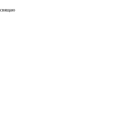
свящаю