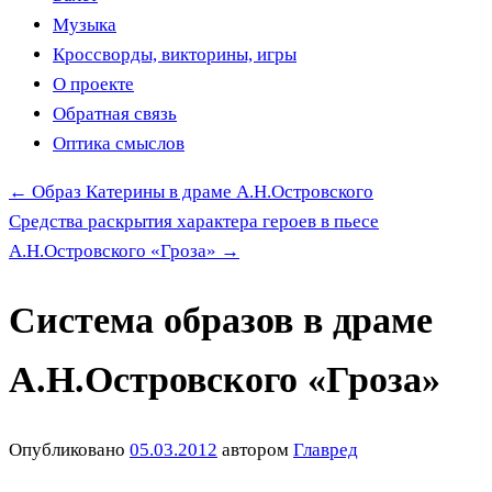
Музыка
Кроссворды, викторины, игры
О проекте
Обратная связь
Оптика смыслов
←
Образ Катерины в драме А.Н.Островского
Средства раскрытия характера героев в пьесе
А.Н.Островского «Гроза»
→
Система образов в драме
А.Н.Островского «Гроза»
Опубликовано
05.03.2012
автором
Главред