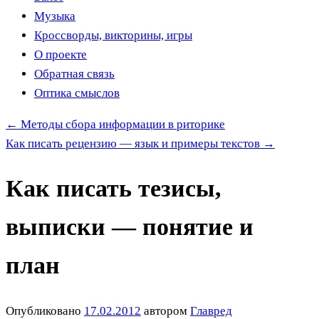
Музыка
Кроссворды, викторины, игры
О проекте
Обратная связь
Оптика смыслов
←
Методы сбора информации в риторике
Как писать рецензию — язык и примеры текстов
→
Как писать тезисы,
выписки — понятие и
план
Опубликовано
17.02.2012
автором
Главред