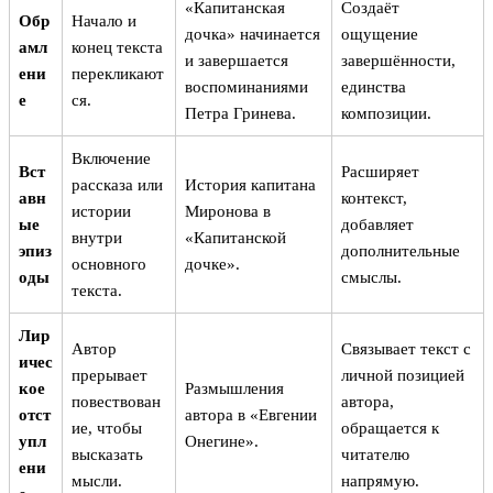
«Капитанская
Создаёт
Обр
Начало и
дочка» начинается
ощущение
амл
конец текста
и завершается
завершённости,
ени
перекликают
воспоминаниями
единства
е
ся.
Петра Гринева.
композиции.
Включение
Вст
Расширяет
рассказа или
История капитана
авн
контекст,
истории
Миронова в
ые
добавляет
внутри
«Капитанской
эпиз
дополнительные
основного
дочке».
оды
смыслы.
текста.
Лир
Автор
Связывает текст с
ичес
прерывает
личной позицией
кое
Размышления
повествован
автора,
отст
автора в «Евгении
ие, чтобы
обращается к
упл
Онегине».
высказать
читателю
ени
мысли.
напрямую.