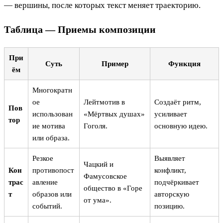
— вершины, после которых текст меняет траекторию.
Таблица — Приемы композиции
При
Суть
Пример
Функция
ём
Многократн
ое
Лейтмотив в
Создаёт ритм,
Пов
использован
«Мёртвых душах»
усиливает
тор
ие мотива
Гоголя.
основную идею.
или образа.
Резкое
Выявляет
Чацкий и
Кон
противопост
конфликт,
Фамусовское
трас
авление
подчёркивает
общество в «Горе
т
образов или
авторскую
от ума».
событий.
позицию.