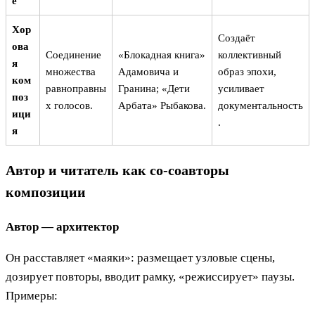
е
Хор
Создаёт
ова
Соединение
«Блокадная книга»
коллективный
я
множества
Адамовича и
образ эпохи,
ком
равноправны
Гранина; «Дети
усиливает
поз
х голосов.
Арбата» Рыбакова.
документальность
ици
.
я
Автор и читатель как со-соавторы
композиции
Автор — архитектор
Он расставляет «маяки»: размещает узловые сцены,
дозирует повторы, вводит рамку, «режиссирует» паузы.
Примеры: