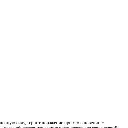
зненную силу, терпит поражение при столкновении с
 тогда общественная деятельность теряет для героя всякий