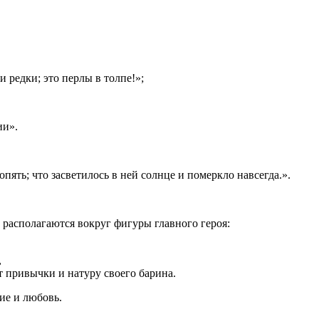
и редки; это перлы в толпе!»;
ии».
пять; что засветилось в ней солнце и померкло навсегда.».
 располагаются вокруг фигуры главного героя:
,
т привычки и натуру своего барина.
ие и любовь.