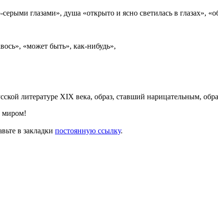
о-серыми глазами», душа «открыто и ясно светилась в глазах», «о
ось», «может быть», как-нибудь»,
сской литературе ХIХ века, образ, ставший нарицательным, обр
с миром!
авьте в закладки
постоянную ссылку
.