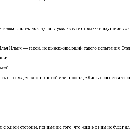
олько с плеч, но с души, с ума; вместе с пылью и паутиной со с
 Илья Ильич — герой, не выдерживающий такого испытания. Эт
зни;
ьгой
видать на нем», «сидит с книгой или пишет», «Лишь проснется ут
: с одной стороны, понимание того, что жизнь с ним не будет д