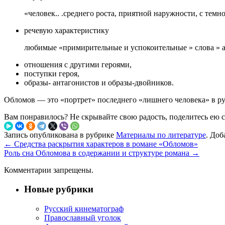
«человек.. .среднего роста, приятной наружности, с темн
речевую характеристику
любимые «примирительные и успокоительные » слова » ав
отношения с другими героями,
поступки героя,
образы- антагонистов и образы-двойников.
Обломов — это «портрет» последнего «лишнего человека» в ру
Вам понравилось? Не скрывайте свою радость, поделитесь ею 
Запись опубликована в рубрике
Материалы по литературе
. Доб
←
Средства раскрытия характеров в романе «Обломов»
Роль сна Обломова в содержании и структуре романа
→
Комментарии запрещены.
Новые рубрики
Русский кинематограф
Православный уголок