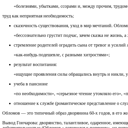
«болезнями, убытками, ссорами и, между прочим, трудом
труд как неприятная необходимость;
сказочность существования, уход в мир мечтаний. Облом
«бессознательно грустит подчас, зачем сказка не жизнь, а 
стремление родителей оградить сына от тревог и усилий 
«как-нибудь подешевле, с разными хитростями»;
результат воспитания:
«ищущие проявления силы обращались внутрь и никли, у
учеба в пансионе
«по необходимости», «серьезное чтение утомляло его», «
отношение к службе (романтическое представление о служ
Обломов — это типичный образ дворянина 60-х годов, в его жи
Вывод Гончарова: дворянство, талантливое, одаренное, имеюще
действительностью (Обломов » готовился к поприщу», но потом