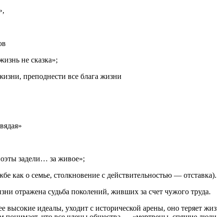
»,
ов
жизнь не сказка»;
жизни, преподнести все блага жизни
вядая»
поэты задели… за живое»;
бе как о семье, столкновение с действительностью — отставка).
зни отражена судьба поколений, живших за счет чужого труда.
е высокие идеалы, уходит с исторической арены, оно теряет жи
 понимает, что все члены общества — «мертвецы, спящие люди»,