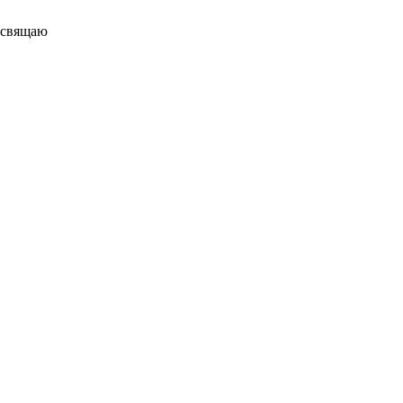
свящаю