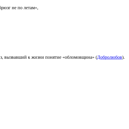
брюзг не по летам»,
аз, вызвавший к жизни понятие «обломовщина» (
Добролюбов
).