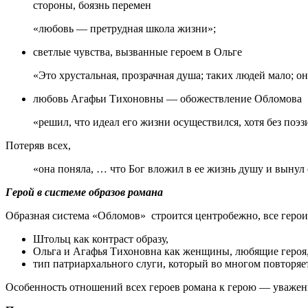
стороны, боязнь перемен
«любовь — претрудная школа жизни»;
светлые чувства, вызванные героем в Ольге
«Это хрустальная, прозрачная душа; таких людей мало; он
любовь Агафьи Тихоновны — обожествление Обломова
«решил, что идеал его жизни осуществился, хотя без поэз
Потеряв всех,
«она поняла, … что Бог вложил в ее жизнь душу и вынул о
Герой в системе образов романа
Образная система «Обломов» строится центробежно, все герои
Штольц как контраст образу,
Ольга и Агафья Тихоновна как женщины, любящие героя
тип патриархального слуги, который во многом повторяе
Особенность отношений всех героев романа к герою — уважен