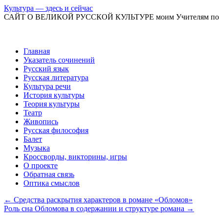
Культура — здесь и сейчас
САЙТ О ВЕЛИКОЙ РУССКОЙ КУЛЬТУРЕ моим Учителям по
Перейти
Главная
к
Указатель сочинений
содержимому
Русский язык
Русская литература
Культура речи
История культуры
Теория культуры
Театр
Живопись
Русская философия
Балет
Музыка
Кроссворды, викторины, игры
О проекте
Обратная связь
Оптика смыслов
←
Средства раскрытия характеров в романе «Обломов»
Роль сна Обломова в содержании и структуре романа
→