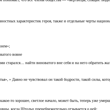
ностных характеристик героя, также и отдельные черты национа
нием»;
оватого вовне
ми старался… найти виноватого вне себя и на него обратить жал
тья», » Давно не чувствовал он такой бодрости, такой силы, котор
, какое-то хорошее, светлое начало, может быть, теперь уже уме
овны, когда Штольц пренебрежительно отзывается о ней: