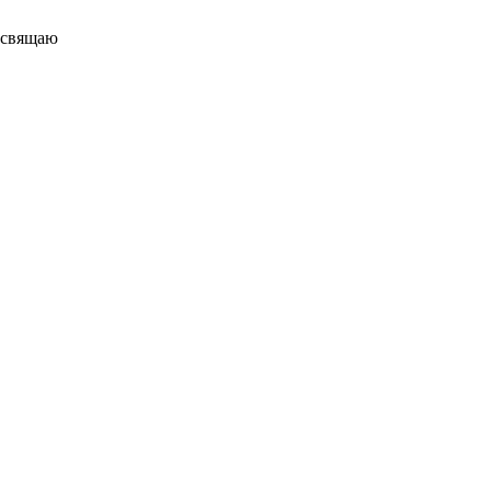
свящаю