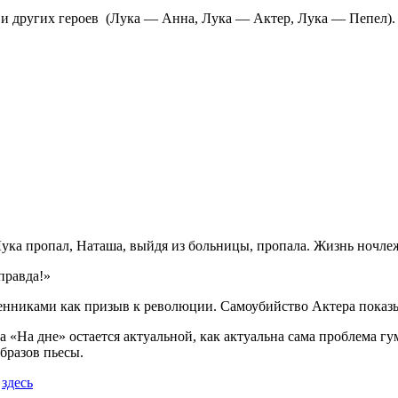
и и других героев (Лука — Анна, Лука — Актер, Лука — Пепел)
 Лука пропал, Наташа, выйдя из больницы, пропала. Жизнь ночле
правда!»
енниками как призыв к революции. Самоубийство Актера показы
са «На дне» остается актуальной, как актуальна сама проблема 
образов пьесы.
и
здесь