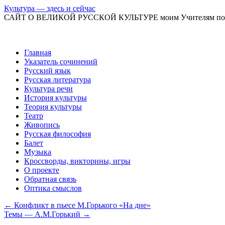
Культура — здесь и сейчас
САЙТ О ВЕЛИКОЙ РУССКОЙ КУЛЬТУРЕ моим Учителям по
Перейти
Главная
к
Указатель сочинений
содержимому
Русский язык
Русская литература
Культура речи
История культуры
Теория культуры
Театр
Живопись
Русская философия
Балет
Музыка
Кроссворды, викторины, игры
О проекте
Обратная связь
Оптика смыслов
←
Конфликт в пьесе М.Горького «На дне»
Темы — А.М.Горький
→