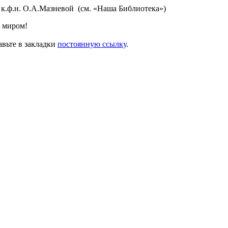
к.ф.н. О.А.Мазневой (см. «Наша Библиотека»)
с миром!
авьте в закладки
постоянную ссылку
.