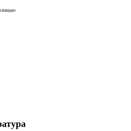
свящаю
ратура