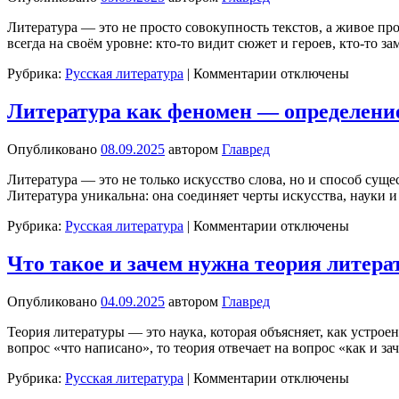
жизнь
писателя
Литература — это не просто совокупность текстов, а живое пр
и
всегда на своём уровне: кто-то видит сюжет и героев, кто-то 
его
произведения
к
Рубрика:
Русская литература
|
Комментарии
отключены
записи
Методы
Литература как феномен — определение
литературного
анализа
Опубликовано
08.09.2025
автором
Главред
(как
понимать
Литература — это не только искусство слова, но и способ суще
произведения
Литература уникальна: она соединяет черты искусства, науки и
глубже)
к
Рубрика:
Русская литература
|
Комментарии
отключены
записи
Литература
Что такое и зачем нужна теория литер
как
феномен
Опубликовано
04.09.2025
автором
Главред
—
определение,
Теория литературы — это наука, которая объясняет, как устрое
род,
вопрос «что написано», то теория отвечает на вопрос «как и 
жанры,
роль
к
Рубрика:
Русская литература
|
Комментарии
отключены
записи