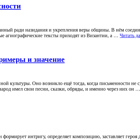
сности
зданный ради назидания и укрепления веры общины. В нём соеди
ные агиографические тексты приходят из Византии, а …
Читать д
римеры и значение
ой культуры. Оно возникло ещё тогда, когда письменности не 
арод имел свои песни, сказки, обряды, и именно через них он 
 формирует интригу, определяет композицию, заставляет героя д