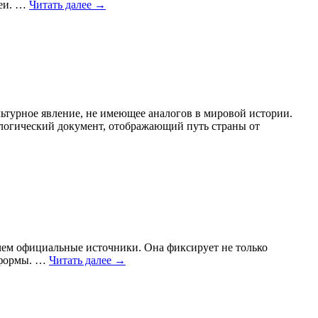
деи. …
Читать далее
→
льтурное явление, не имеющее аналогов в мировой истории.
ологический документ, отображающий путь страны от
 чем официальные источники. Она фиксирует не только
реформы. …
Читать далее
→