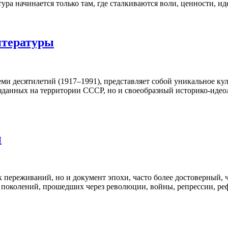
ура начинается только там, где сталкиваются воли, ценности, и
итературы
ми десятилетий (1917–1991), представляет собой уникальное ку
озданных на территории СССР, но и своеобразный историко-иде
ы
х переживаний, но и документ эпохи, часто более достоверный,
оль поколений, прошедших через революции, войны, репрессии, 