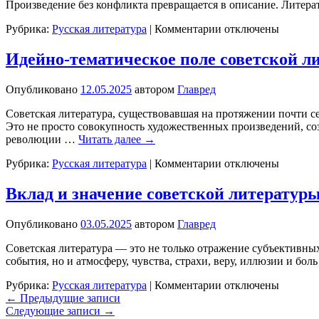
Произведение без конфликта превращается в описание. Литерат
примеры
и
к
Рубрика:
Русская литература
|
Комментарии
отключены
значение
записи
Виды
Идейно-тематическое поле советской л
конфликта
в
Опубликовано
12.05.2025
автором
Главред
литературе
Советская литература, существовавшая на протяжении почти се
Это не просто совокупность художественных произведений, с
революции …
Читать далее
→
к
Рубрика:
Русская литература
|
Комментарии
отключены
записи
Идейно-
Вклад и значение советской литератур
тематическое
поле
Опубликовано
03.05.2025
автором
Главред
советской
литературы
Советская литература — это не только отражение субъективны
события, но и атмосферу, чувства, страхи, веру, иллюзии и б
к
Рубрика:
Русская литература
|
Комментарии
отключены
записи
←
Предыдущие записи
Вклад
Следующие записи
→