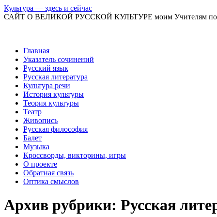
Культура — здесь и сейчас
САЙТ О ВЕЛИКОЙ РУССКОЙ КУЛЬТУРЕ моим Учителям по
Перейти
Главная
к
Указатель сочинений
содержимому
Русский язык
Русская литература
Культура речи
История культуры
Теория культуры
Театр
Живопись
Русская философия
Балет
Музыка
Кроссворды, викторины, игры
О проекте
Обратная связь
Оптика смыслов
Архив рубрики:
Русская лите