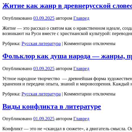
Что
Житие как жанр в древнерусской слове
такое
и
Опубликовано
03.09.2025
автором
Главред
зачем
нужна
Житие — это рассказ о святом как о нравственном идеале, со
теория
возникают на Руси вместе с христианской культурой: перевод
литературы
к
Рубрика:
Русская литература
|
Комментарии
отключены
записи
Житие
Фольклор как душа народа — жанры, п
как
жанр
Опубликовано
03.09.2025
автором
Главред
в
древнерусской
Устное народное творчество — древнейшая форма художественн
словесности
хранения и передачи опыта, знаний и мировоззрения. Каждый н
к
Рубрика:
Русская литература
|
Комментарии
отключены
записи
Фольклор
Виды конфликта в литературе
как
душа
Опубликовано
01.09.2025
автором
Главред
народа
—
Конфликт — это не «скандал в сюжете», а двигатель смысла. Он
жанры,