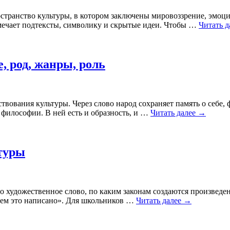
остранство культуры, в котором заключены мировоззрение, эмоци
замечает подтексты, символику и скрытые идеи. Чтобы …
Читать 
, род, жанры, роль
ствования культуры. Через слово народ сохраняет память о себе
 философии. В ней есть и образность, и …
Читать далее
→
атуры
но художественное слово, по каким законам создаются произведен
зачем это написано». Для школьников …
Читать далее
→