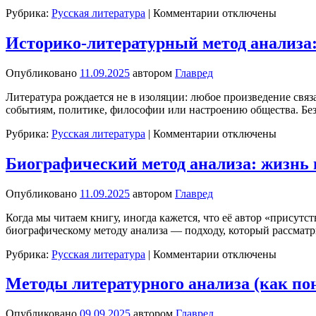
к
Рубрика:
Русская литература
|
Комментарии
отключены
записи
Жанрово-
Историко-литературный метод анализа:
стилевой
метод
Опубликовано
11.09.2025
автором
Главред
анализа:
как
Литература рождается не в изоляции: любое произведение связа
форма
событиям, политике, философии или настроению общества. Без
определяет
содержание
к
Рубрика:
Русская литература
|
Комментарии
отключены
записи
Историко-
Биографический метод анализа: жизнь 
литературный
метод
Опубликовано
11.09.2025
автором
Главред
анализа:
произведение
Когда мы читаем книгу, иногда кажется, что её автор «присутс
в
биографическому методу анализа — подходу, который рассматр
контексте
эпохи
к
Рубрика:
Русская литература
|
Комментарии
отключены
записи
Биографический
Методы литературного анализа (как по
метод
анализа:
Опубликовано
09.09.2025
автором
Главред