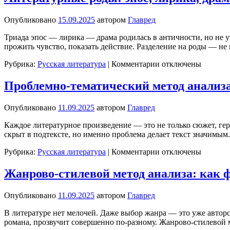
жанры
—
Опубликовано
15.09.2025
автором
Главред
понятие,
язык,
Триада эпос — лирика — драма родилась в античности, но не у
особенности
прожить чувство, показать действие. Разделение на роды — н
к
Рубрика:
Русская литература
|
Комментарии
отключены
записи
Литературные
Проблемно-тематический метод анализ
роды:
эпос,
Опубликовано
11.09.2025
автором
Главред
лирика,
драма
Каждое литературное произведение — это не только сюжет, гер
скрыт в подтексте, но именно проблема делает текст значимы
к
Рубрика:
Русская литература
|
Комментарии
отключены
записи
Проблемно-
Жанрово-стилевой метод анализа: как 
тематический
метод
Опубликовано
11.09.2025
автором
Главред
анализа:
вечные
В литературе нет мелочей. Даже выбор жанра — это уже авторск
вопросы
романа, прозвучит совершенно по-разному. Жанрово-стилевой 
литературы