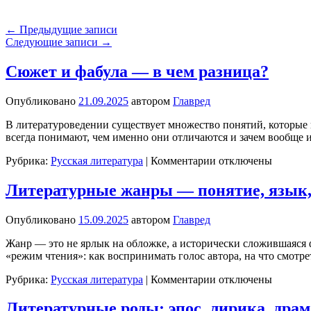
←
Предыдущие записи
Следующие записи
→
Сюжет и фабула — в чем разница?
Опубликовано
21.09.2025
автором
Главред
В литературоведении существует множество понятий, которые 
всегда понимают, чем именно они отличаются и зачем вообще и
к
Рубрика:
Русская литература
|
Комментарии
отключены
записи
Сюжет
Литературные жанры — понятие, язык,
и
фабула
Опубликовано
15.09.2025
автором
Главред
—
в
Жанр — это не ярлык на обложке, а исторически сложившаяся
чем
«режим чтения»: как воспринимать голос автора, на что смотр
разница?
к
Рубрика:
Русская литература
|
Комментарии
отключены
записи
Литературные
Литературные роды: эпос, лирика, драм